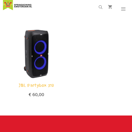
Ga
naar
de
inhoud
JBL Partybox 310
€
60,00