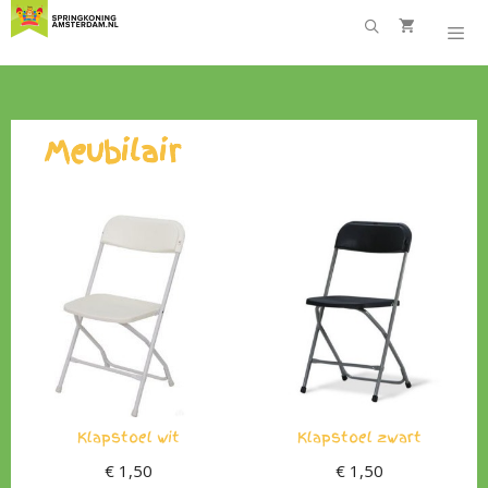
Ga
naar
de
inhoud
Meubilair
Klapstoel wit
Klapstoel zwart
€
1,50
€
1,50