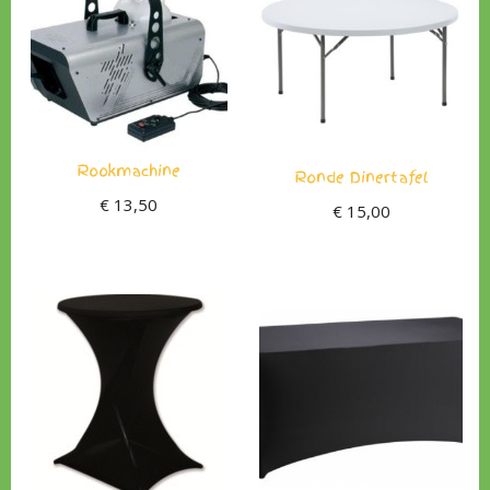
Rookmachine
Ronde Dinertafel
€
13,50
€
15,00