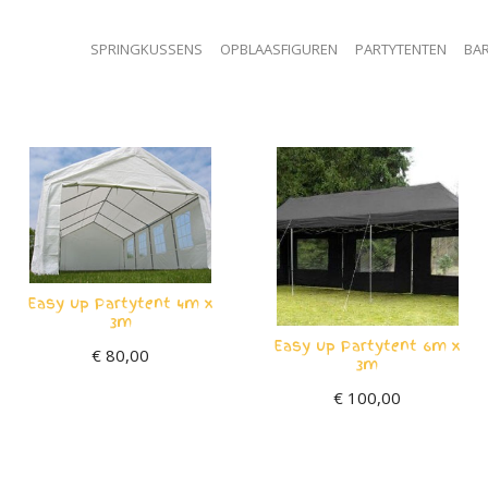
SPRINGKUSSENS
OPBLAASFIGUREN
PARTYTENTEN
BAR
Easy up Partytent 4m x
3m
Easy up Partytent 6m x
€
80,00
3m
€
100,00