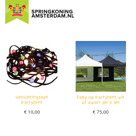
Ga
naar
de
inhoud
Verlichtingsset
Easy up Partytent wit
Partytent
of zwart 3m x 3m
€
10,00
€
75,00