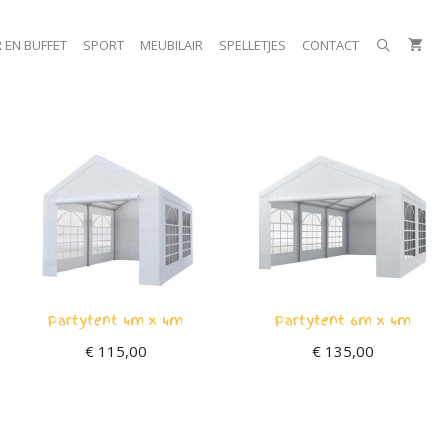
 EN BUFFET
SPORT
MEUBILAIR
SPELLETJES
CONTACT
Partytent 4m x 4m
Partytent 6m x 4m
€
115,00
€
135,00