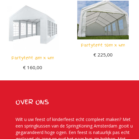
Partytent 10m x 4m
€
225,00
Partytent 8m x 4m
€
160,00
OVER ONS
Wilt u uw feest of kinderfeest echt compleet maken? Met
een springkussen van de SpringKoning Amsterdam gooit u
gegarandeerd hoge ogen. Een feest is natuurlijk pas echt
geslaagd als jong en oud het naar hun zin hebben. Met