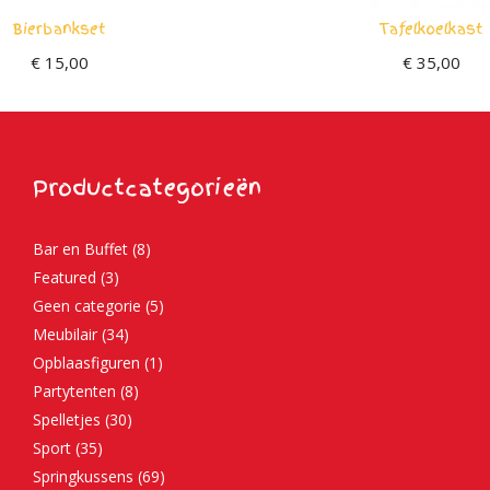
Bierbankset
Tafelkoelkast
€
15,00
€
35,00
Productcategorieën
Bar en Buffet
(8)
Featured
(3)
Geen categorie
(5)
Meubilair
(34)
Opblaasfiguren
(1)
Partytenten
(8)
Spelletjes
(30)
Sport
(35)
Springkussens
(69)