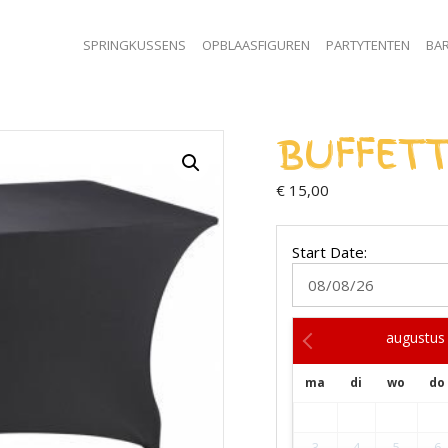
SPRINGKUSSENS
OPBLAASFIGUREN
PARTYTENTEN
BAR
BUFFET
€
15,00
Start Date:
augustus
ma
di
wo
do
3
4
5
6