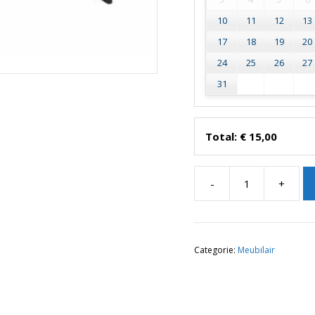
10
11
12
13
17
18
19
20
24
25
26
27
31
Total:
€
15,00
-
+
Buffettafel
met
rok
aantal
Categorie:
Meubilair