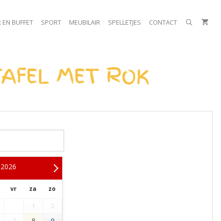
 EN BUFFET
SPORT
MEUBILAIR
SPELLETJES
CONTACT
TAFEL MET ROK
2026
vr
za
zo
1
2
7
8
9