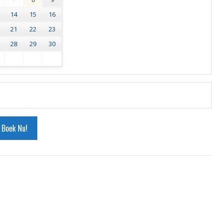
14
15
16
21
22
23
28
29
30
Boek Nu!