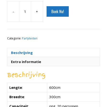
Boek Nu!
-
+
Easy
up
Partytent
6m
x
Categorie:
Partytenten
3m
aantal
Beschrijving
Extra informatie
Beschrijving
Lengte
:
600cm
Breedte
:
300cm
Capaciteit
:
ong. 20 personen