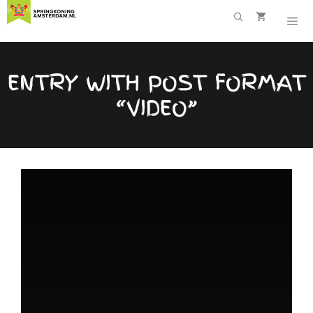
Ga
naar
de
inhoud
ENTRY WITH POST FORMAT
“VIDEO”