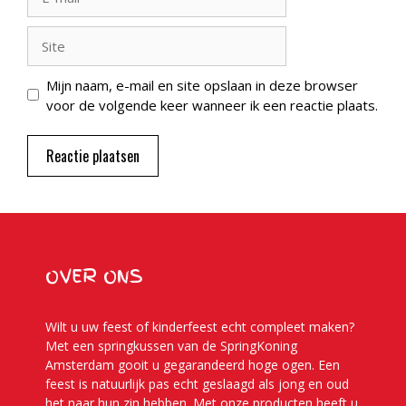
mail
Site
Mijn naam, e-mail en site opslaan in deze browser
voor de volgende keer wanneer ik een reactie plaats.
OVER ONS
Wilt u uw feest of kinderfeest echt compleet maken?
Met een springkussen van de SpringKoning
Amsterdam gooit u gegarandeerd hoge ogen. Een
feest is natuurlijk pas echt geslaagd als jong en oud
het naar hun zin hebben. Met onze producten heeft u