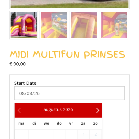
MIDI MULTIFUN PRINSES
€
90,00
Start Date:
augustus
2026
ma
di
wo
do
vr
za
zo
1
2