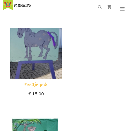
Ga
naar
de
inhoud
Ezeltje prik
€
15,00