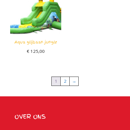
Aqua glijbaan jungle
€
125,00
1
2
→
OVER ONS