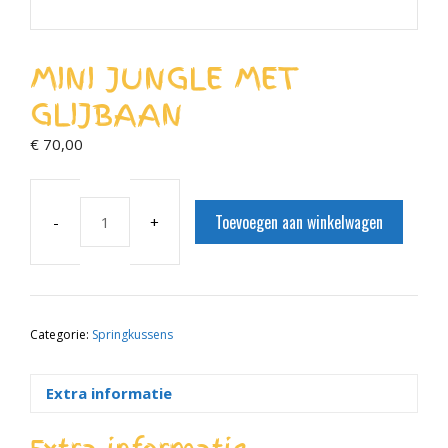
MINI JUNGLE MET
GLIJBAAN
€
70,00
Toevoegen aan winkelwagen
Mini
jungle
met
glijbaan
aantal
Categorie:
Springkussens
Extra informatie