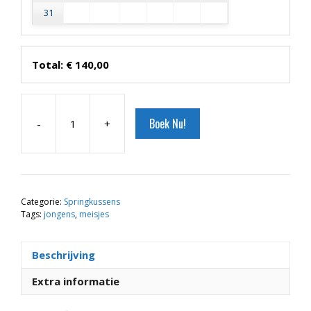
31
Total:
€
140,00
Boek Nu!
-
+
Haai
overdekt
aantal
Categorie:
Springkussens
Tags:
jongens
,
meisjes
Beschrijving
Extra informatie