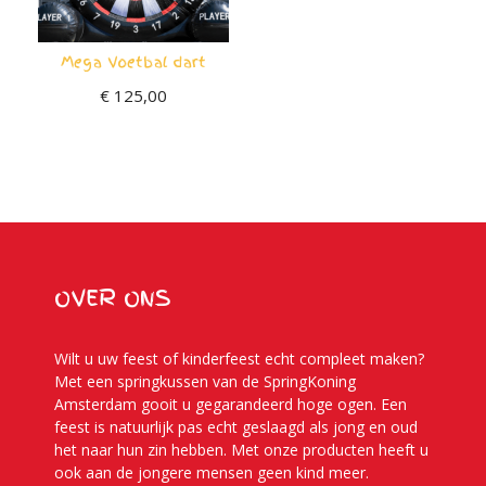
Mega Voetbal dart
€
125,00
OVER ONS
Wilt u uw feest of kinderfeest echt compleet maken?
Met een springkussen van de SpringKoning
Amsterdam gooit u gegarandeerd hoge ogen. Een
feest is natuurlijk pas echt geslaagd als jong en oud
het naar hun zin hebben. Met onze producten heeft u
ook aan de jongere mensen geen kind meer.