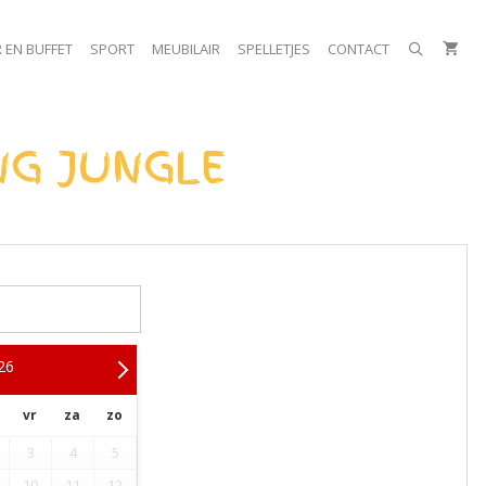
 EN BUFFET
SPORT
MEUBILAIR
SPELLETJES
CONTACT
NG JUNGLE
26
vr
za
zo
3
4
5
10
11
12