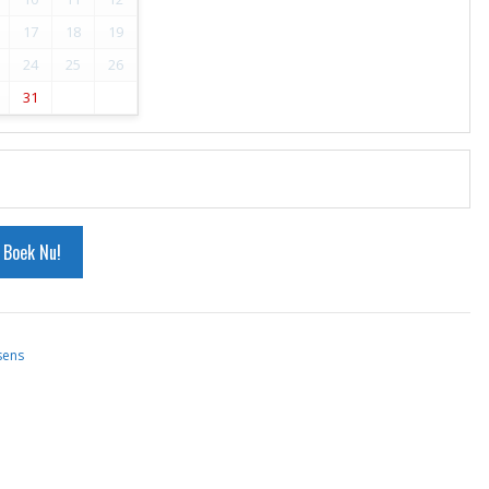
17
18
19
24
25
26
31
Boek Nu!
sens