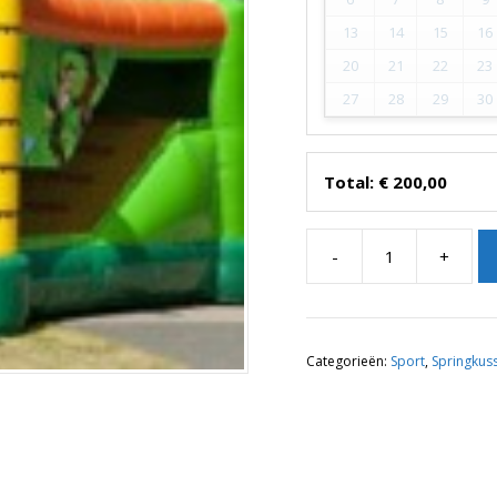
13
14
15
16
20
21
22
23
27
28
29
30
Total:
€
200,00
-
+
Shooting
Jungle
aantal
Categorieën:
Sport
,
Springkus