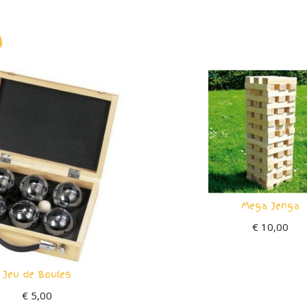
n
Mega Jenga
€
10,00
Jeu de Boules
€
5,00