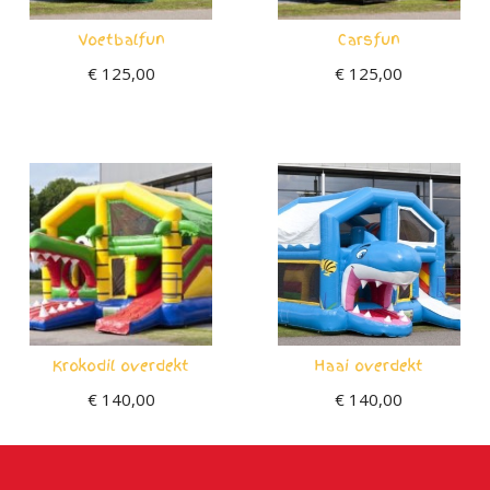
Voetbalfun
Carsfun
€
125,00
€
125,00
Krokodil overdekt
Haai overdekt
€
140,00
€
140,00