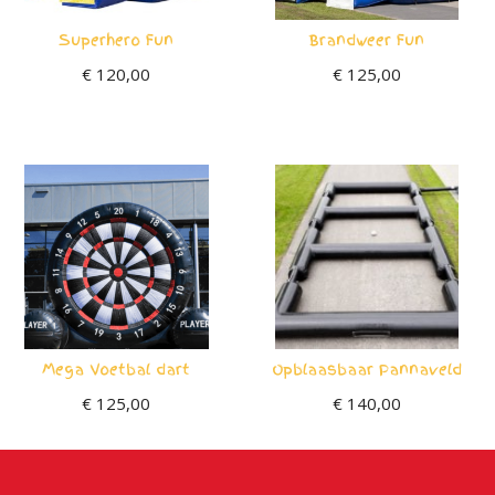
Superhero Fun
Brandweer Fun
€
120,00
€
125,00
Mega Voetbal dart
Opblaasbaar Pannaveld
€
125,00
€
140,00