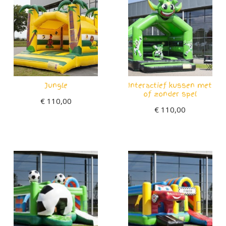
Jungle
Interactief kussen met
of zonder spel
€
110,00
€
110,00