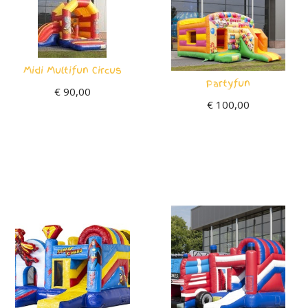
Midi Multifun Circus
Partyfun
€
90,00
€
100,00