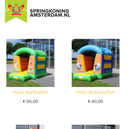
Ga
naar
de
inhoud
Micro Voetbalfun
Micro Autoracefun
€
60,00
€
60,00