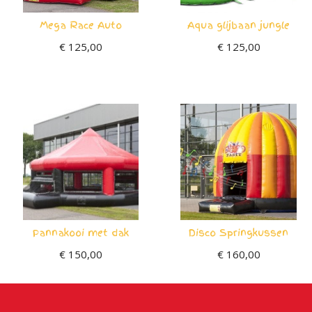
Mega Race Auto
Aqua glijbaan jungle
€
125,00
€
125,00
Pannakooi met dak
Disco Springkussen
€
150,00
€
160,00