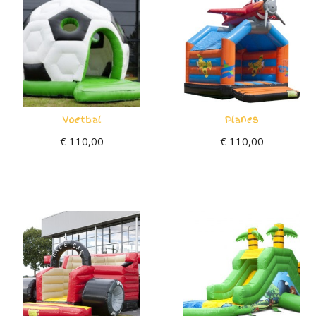
Voetbal
Planes
€
110,00
€
110,00