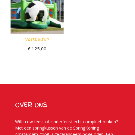
Voetbalfun
€
125,00
OVER ONS
Wilt u uw feest of kinderfeest echt compleet maken?
Met een springkussen van de SpringKoning
Amsterdam gooit u gegarandeerd hoge ogen. Een