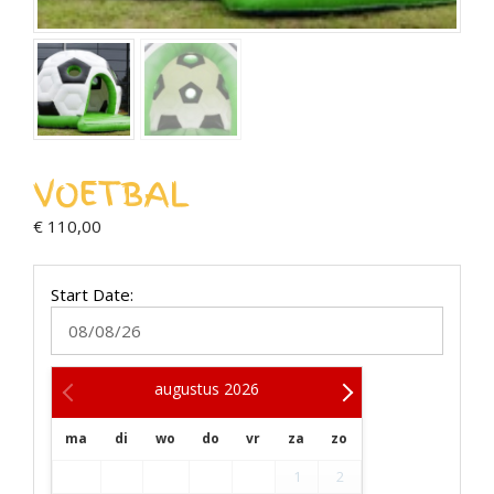
VOETBAL
€
110,00
Start Date:
augustus
2026
ma
di
wo
do
vr
za
zo
1
2