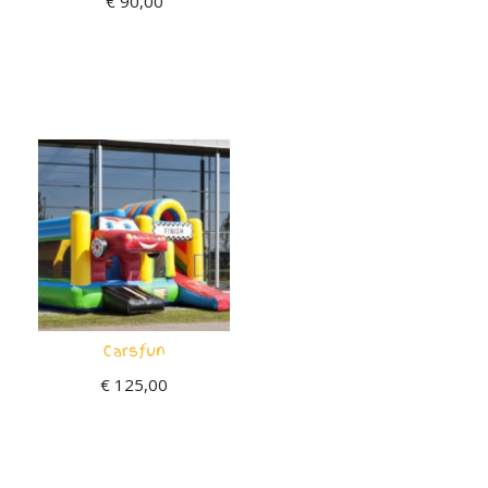
€
90,00
Carsfun
€
125,00